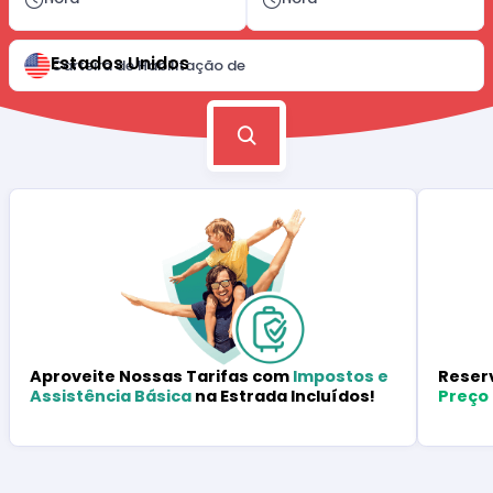
Estados Unidos
Carteira de Habilitação de
Reser
Aproveite Nossas Tarifas com
Impostos e
Preço
Assistência Básica
na Estrada Incluídos!