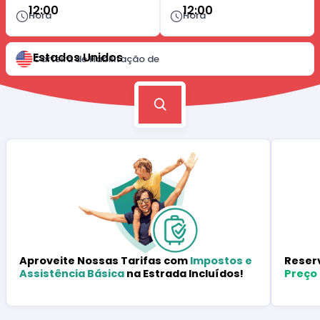
12:00
12:00
Hora
Hora
Estados Unidos
Carteira de Habilitação de
Reser
Aproveite Nossas Tarifas com
Impostos e
Preço
Assistência Básica
na Estrada Incluídos!