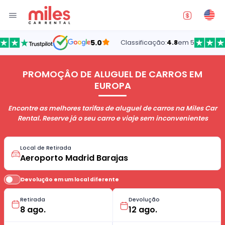
5.0
Classificação:
4.8
em 5
PROMOÇÂO DE ALUGUEL DE CARROS EM
EUROPA
Encontre as melhores tarifas de aluguel de carros na Miles Car
Rental. Reserve já o seu carro e viaje sem inconvenientes
Local de Retirada
Devolução em um local diferente
Retirada
Devolução