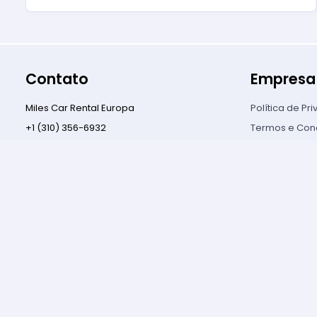
Contato
Empresa
Miles Car Rental Europa
Política de Pr
+1 (310) 356-6932
Termos e Con
Contato
Política de C
© Copyright
2026
.
Todos os direitos reservados.