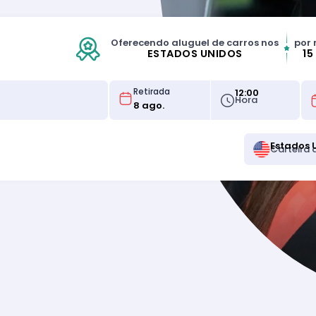
Oferecendo aluguel de carros nos
por 
ESTADOS UNIDOS
15
12:00
Retirada
Hora
Estados 
Carteira 