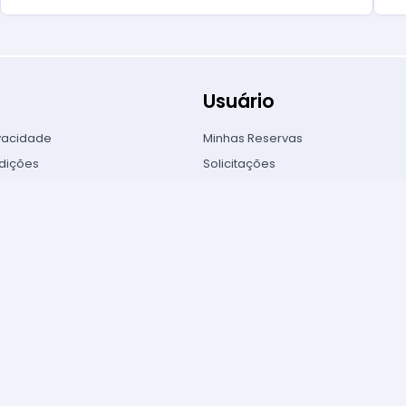
Usuário
ivacidade
Minhas Reservas
dições
Solicitações
ancelamento
Perguntas Frequentes