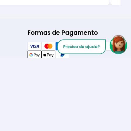
Formas de Pagamento
Precisa de ajuda?
Siga-nos no
Inicie sua chamada
Los Angeles
+1 (310) 356-6932
ou