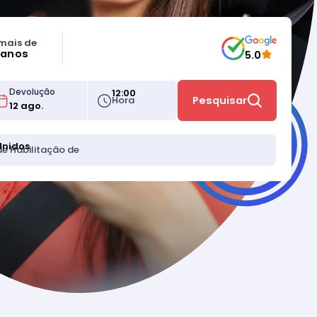
mais de
 anos
5.0
12:00
Devolução
Hora
Pesquisar
Unidos
de Habilitação de