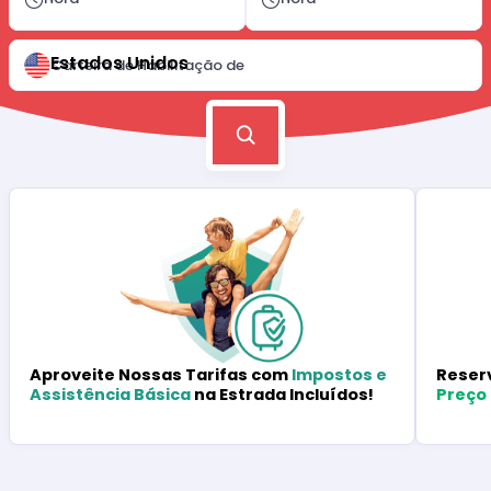
Estados Unidos
Carteira de Habilitação de
Reser
Aproveite Nossas Tarifas com
Impostos e
Preço
Assistência Básica
na Estrada Incluídos!