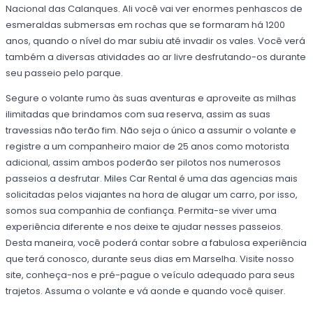
Nacional das Calanques. Ali você vai ver enormes penhascos de
esmeraldas submersas em rochas que se formaram há 1200
anos, quando o nível do mar subiu até invadir os vales. Você verá
também a diversas atividades ao ar livre desfrutando-os durante
seu passeio pelo parque.
Segure o volante rumo às suas aventuras e aproveite as milhas
ilimitadas que brindamos com sua reserva, assim as suas
travessias não terão fim. Não seja o único a assumir o volante e
registre a um companheiro maior de 25 anos como motorista
adicional, assim ambos poderão ser pilotos nos numerosos
passeios a desfrutar. Miles Car Rental é uma das agencias mais
solicitadas pelos viajantes na hora de alugar um carro, por isso,
somos sua companhia de confiança. Permita-se viver uma
experiência diferente e nos deixe te ajudar nesses passeios.
Desta maneira, você poderá contar sobre a fabulosa experiência
que terá conosco, durante seus dias em Marselha. Visite nosso
site, conheça-nos e pré-pague o veículo adequado para seus
trajetos. Assuma o volante e vá aonde e quando você quiser.