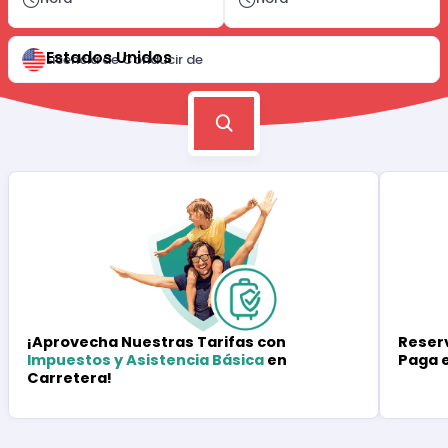
Estados Unidos
Licencia de Conducir de
Reserv
¡Aprovecha Nuestras Tarifas con
Paga 
Impuestos y Asistencia Básica
en
Carretera!