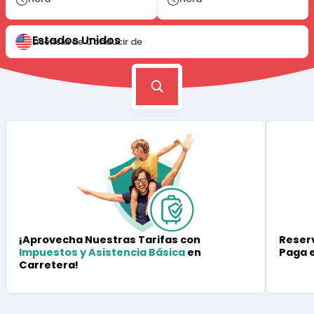
Estados Unidos
Licencia de Conducir de
Reserv
¡Aprovecha Nuestras Tarifas con
Paga 
Impuestos y Asistencia Básica
en
Carretera!