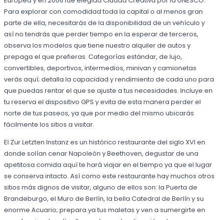
Europea y en 2006 fue elegida Ciudad Creativa por la UNESCO.
Para explorar con comodidad toda la capital o al menos gran
parte de ella, necesitarás de la disponibilidad de un vehículo y
así no tendrás que perder tiempo en la esperar de terceros,
observa los modelos que tiene nuestro alquiler de autos y
prepaga el que prefieras. Categorías estándar, de lujo,
convertibles, deportivos, intermedios, minivan y camionetas
verás aquí; detalla la capacidad y rendimiento de cada uno para
que puedas rentar el que se ajuste a tus necesidades. Incluye en
tu reserva el dispositivo GPS y evita de esta manera perder el
norte de tus paseos, ya que por medio del mismo ubicarás
fácilmente los sitios a visitar.
El Zur Letzten Instanz es un histórico restaurante del siglo XVI en
donde solían cenar Napoleón y Beethoven, degustar de una
apetitosa comida aquí te hará viajar en el tiempo ya que el lugar
se conserva intacto. Así como este restaurante hay muchos otros
sitios más dignos de visitar, alguno de ellos son: la Puerta de
Brandeburgo, el Muro de Berlín, la bella Catedral de Berlín y su
enorme Acuario; prepara ya tus maletas y ven a sumergirte en