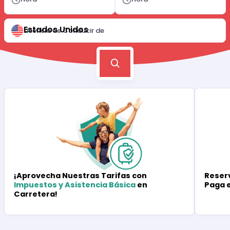
Estados Unidos
Licencia de Conducir de
Reserv
¡Aprovecha Nuestras Tarifas con
Paga 
Impuestos y Asistencia Básica
en
Carretera!